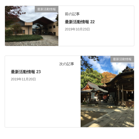
最新活動情報
前の記事
最新活動情報 22
2019年10月23日
最新活動情報
次の記事
最新活動情報 23
2019年11月20日