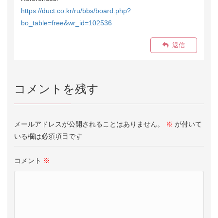
https://duct.co.kr/ru/bbs/board.php?
bo_table=free&wr_id=102536
返信
コメントを残す
メールアドレスが公開されることはありません。
※
が付いて
いる欄は必須項目です
コメント
※