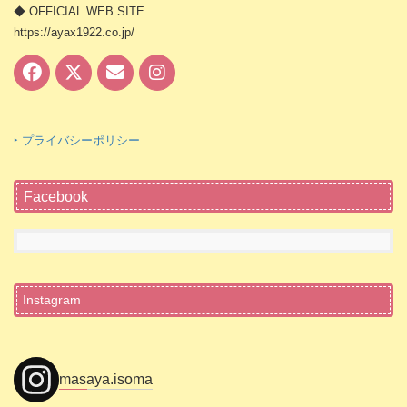
◆ OFFICIAL WEB SITE
https://ayax1922.co.jp/
‣ プライバシーポリシー
Facebook
Instagram
masaya.isoma