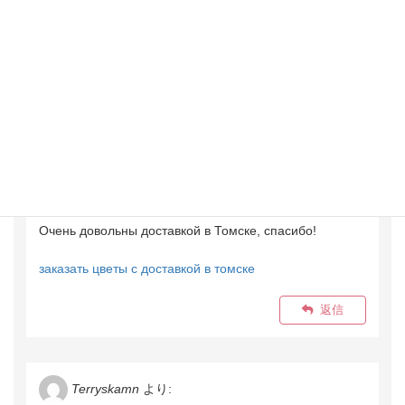
Флористы подобрали стильную композицию,
идеально в тон празднику.
доставка цветов в томске
返信
Dwightwaisp
より:
2026年4月1日 10:06 AM
Очень довольны доставкой в Томске, спасибо!
заказать цветы с доставкой в томске
返信
Terryskamn
より: