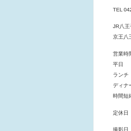
TEL 04
JR八
京王八
営業時
平日
ランチ 
ディナー
時間短
定休日
撮影日 2