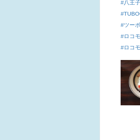
#八王
#TUBO
#ツー
#ロコ
#ロコ