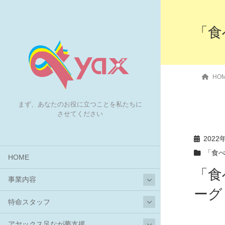
「食
HO
まず、あなたのお役に立つことを私たちに
させてください
2022
「食
HOME
「食
事業内容
ーグ 
特命スタッフ
アヤックス足なが夢支援