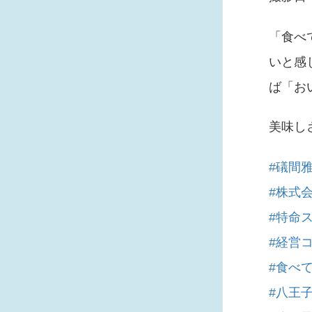
「食べ
いと感
ば「お
美味し
#礒間
#株式
#特命
#経営
#食べ
#八王