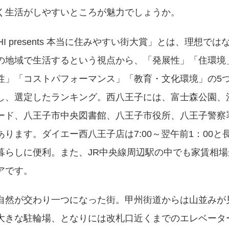
く生活がしやすいところが魅力でしょうか。
HI presents 本当に住みやすい街大賞」とは、理想では
の地域で生活するという視点から、「発展性」「住環境
性」「コストパフォーマンス」「教育・文化環境」の5
し、選定したランキング。西八王子には、富士森公園、
ード、八王子市中央図書館、八王子市役所、八王子警察
あります。ダイエー西八王子店は7:00～翌午前1：00と
暮らしに便利。また、JR中央線周辺駅の中でも家賃相場
アです。
自然が交わり一つになった街。甲州街道からは山並みが
大きな駐輪場、となりには改札口近くまでのエレベータ