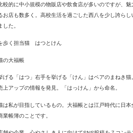
比較的に中小規模の物販店や飲食店が多いのですが、魅
るお店も数多く。高校生活を過ごした西八を少し誇らし
ました。
を歩く担当猫 はつとけん
猫の大福帳
挙げる「はつ」右手を挙げる「けん」はペアのまねき猫
売上アップの情報を発見。「はっけん」から命名。
猫は私が目指しているもの。大福帳とは江戸時代に日本
商業帳簿のことです。
店舗や企業、心やさしき人に向けてSNS投稿を７コンテ