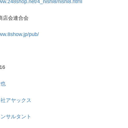
www.248shop.net/4_nishi8/nishi8.html
商店会連合会
www.8show.jp/pub/
.16
雅也
会社アヤックス
コンサルタント