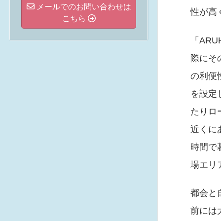
メールでのお問い合わせは
性が高
こちら
「ARU
際にそ
の利便
を設定
たりロ
近くに
時間で
場エリ
都会と
前には