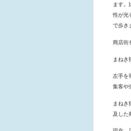
ます。
性が光
で歩き
商店街
まねき
左手を
集客や
まねき
及した
現在、