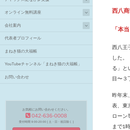
西八商
オンライン無料講座
会社案内
「本当
代表者プロフィール
西八王
まねき猫の大福帳
した。
YouTubeチャンネル「まねき猫の大福帳」
る」と
お問い合わせ
目〜３
昨年末
表、東
お気軽にお問い合わせください。
042-636-0008
ローン
受付時間 9:00-20:00 [ 土・日・祝日除く ]
まで1