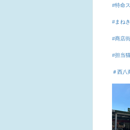
#特命
#まね
#商店
#担当
＃西八