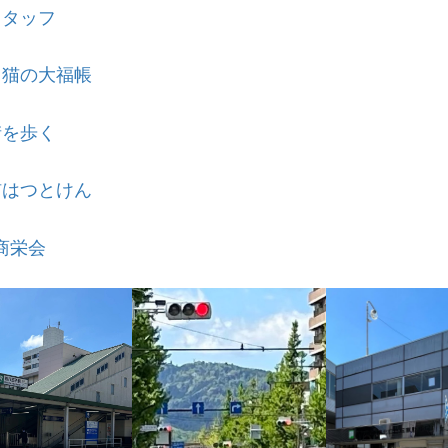
スタッフ
き猫の大福帳
街を歩く
猫はつとけん
商栄会