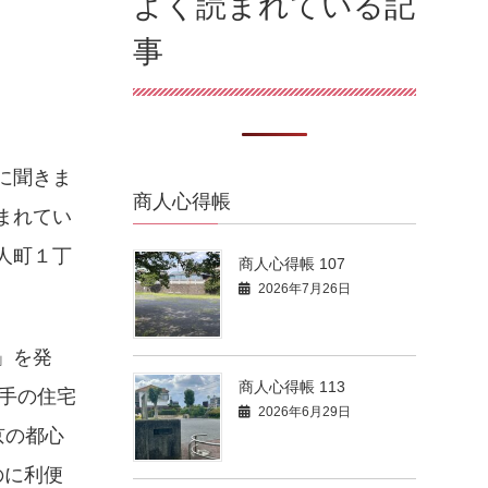
よく読まれている記
事
に聞きま
商人心得帳
まれてい
人町１丁
商人心得帳 107
2026年7月26日
3」を発
商人心得帳 113
大手の住宅
2026年6月29日
京の都心
のに利便