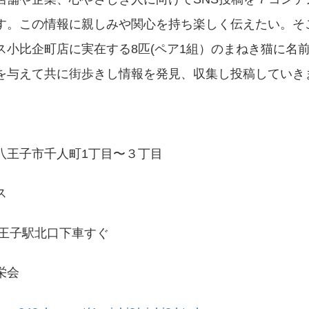
す。この情報に親しみや関心を持ち楽しく伝えたい。そ
ス小比企町店に実在する8匹(ペア1組）のまねき猫に名
を与えて共に街歩きし情報を発見、収集し投稿していき
八王子市千人町1丁目〜３丁目
セス
八王子駅北口下車すぐ
栄会