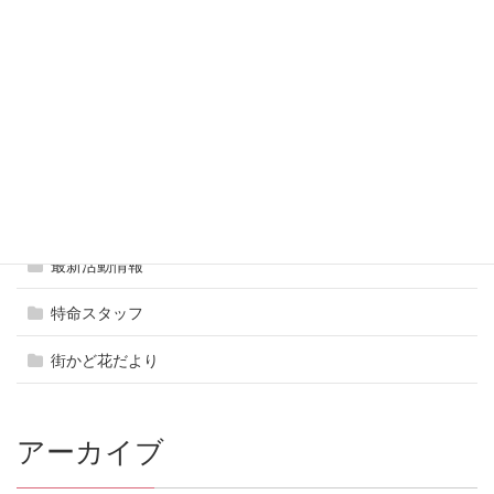
八王子の公園
アヤックス足なが夢支援
商人心得帳
商店街を歩く
市価調
最新活動情報
特命スタッフ
街かど花だより
アーカイブ