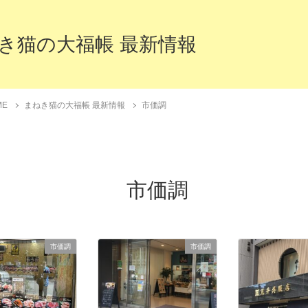
き猫の大福帳 最新情報
ME
まねき猫の大福帳 最新情報
市価調
市価調
市価調
市価調